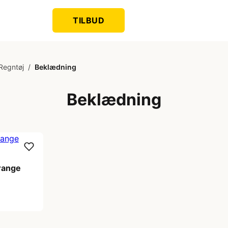
TILBUD
Regntøj
/
Beklædning
Beklædning
range