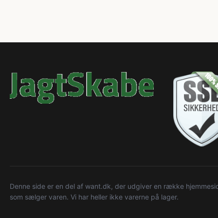
Denne side er en del af want.dk, der udgiver en række hjemmeside
som sælger varen. Vi har heller ikke varerne på lager.