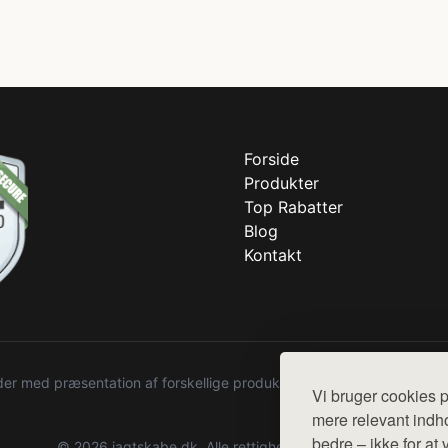
Forside
Produkter
Top Rabatter
Blog
Kontakt
r med præsentation af forskellige produkter fra diverse webshops. De
Vi bruger cookies p
mere relevant indho
bedre – ikke for at 
© 2026 jagtskabe.dk. Alle rettigheder forbeholdes.