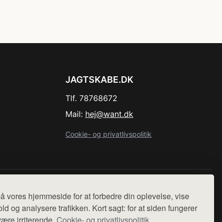
JAGTSKABE.DK
Tlf. 78768672
Mail:
hej@want.dk
Cookie- og privatlivspolitik
r sælges ikke varer fra denne side - vi henviser til de shops,
å vores hjemmeside for at forbedre din oplevelse, vise
ld og analysere trafikken. Kort sagt: for at siden fungerer
være irriterende.
Cookie- og privatlivspolitik.