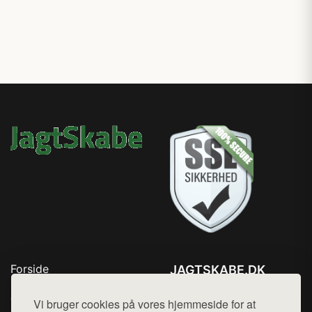
Forside
JAGTSKABE.DK
Produkter
Tlf. 78768672
Top Rabatter
Vi bruger cookies på vores hjemmeside for at