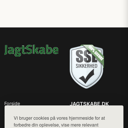
Forside
JAGTSKABE.DK
Produkter
Tlf. 78768672
Top Rabatter
Vi bruger cookies på vores hjemmeside for at
Mail:
hej@want.dk
Blog
forbedre din oplevelse, vise mere relevant