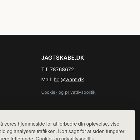
JAGTSKABE.DK
Tlf. 78768672
Mail:
hej@want.dk
Cookie- og privatlivspolitik
å vores hjemmeside for at forbedre din oplevelse, vise
r sælges ikke varer fra denne side - vi henviser til de shops,
ld og analysere trafikken. Kort sagt: for at siden fungerer
være irriterende.
Cookie- og privatlivspolitik.