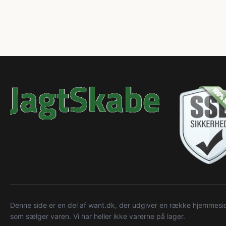
Denne side er en del af want.dk, der udgiver en række hjemmeside
som sælger varen. Vi har heller ikke varerne på lager.