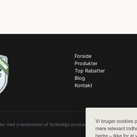
Forside
Produkter
Top Rabatter
Blog
Kontakt
Vi bruger cookies p
r med præsentation af forskellige produkter fra diverse webshops. De
mere relevant indho
bedre – ikke for at 