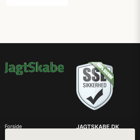
Forside
JAGTSKABE.DK
Produkter
Tlf. 78768672