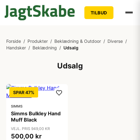
TILBUD
Forside
/
Produkter
/
Beklædning & Outdoor
/
Diverse
/
Handsker
/
Beklædning
/
Udsalg
Udsalg
SPAR 47%
SIMMS
Simms Bulkley Hand
Muff Black
VEJL. PRIS 949,00 KR
500,00 kr