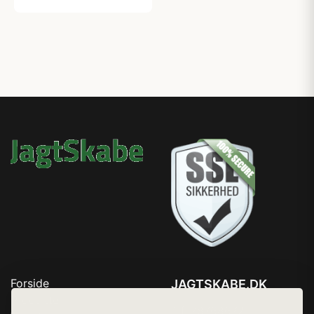
Forside
JAGTSKABE.DK
Produkter
Tlf. 78768672