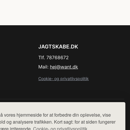
JAGTSKABE.DK
Tlf. 78768672
Mail:
hej@want.dk
Cookie- og privatlivspolitik
r sælges ikke varer fra denne side - vi henviser til de shops,
å vores hjemmeside for at forbedre din oplevelse, vise
ld og analysere trafikken. Kort sagt: for at siden fungerer
være irriterende.
Cookie- og privatlivspolitik.