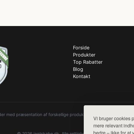
Forside
Produkter
Top Rabatter
Blog
Kontakt
r med præsentation af forskellige produkter fra diverse webshops. De
Vi bruger cookies p
mere relevant indho
bedre – ikke for at 
© 2026 jagtskabe.dk. Alle rettigheder forbeholdes.