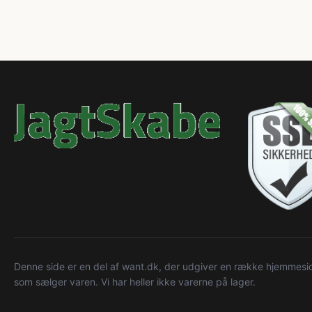
Denne side er en del af want.dk, der udgiver en række hjemmeside
som sælger varen. Vi har heller ikke varerne på lager.