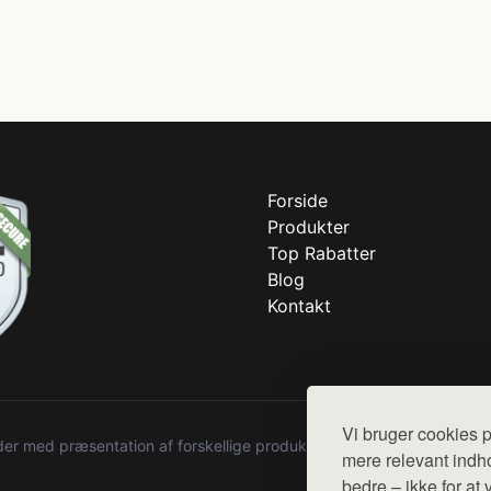
Forside
Produkter
Top Rabatter
Blog
Kontakt
Vi bruger cookies p
r med præsentation af forskellige produkter fra diverse webshops. De
mere relevant indho
bedre – ikke for at 