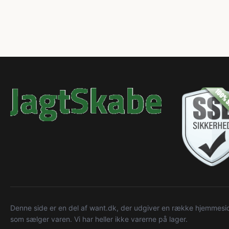
Denne side er en del af want.dk, der udgiver en række hjemmeside
som sælger varen. Vi har heller ikke varerne på lager.