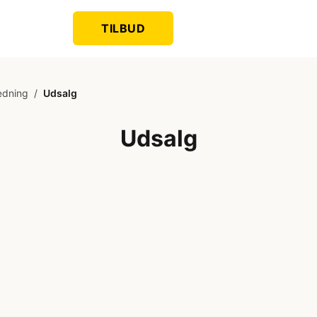
TILBUD
ædning
/
Udsalg
Udsalg