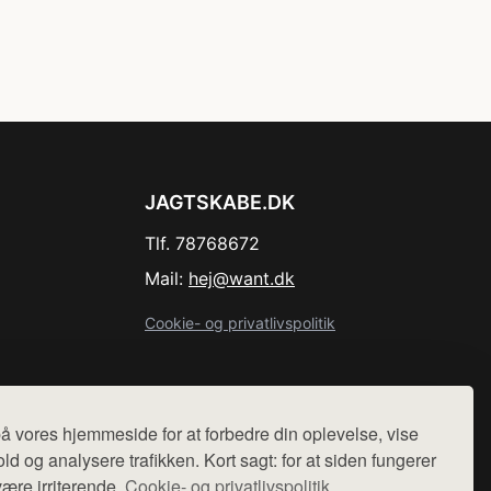
JAGTSKABE.DK
Tlf. 78768672
Mail:
hej@want.dk
Cookie- og privatlivspolitik
å vores hjemmeside for at forbedre din oplevelse, vise
r sælges ikke varer fra denne side - vi henviser til de shops,
ld og analysere trafikken. Kort sagt: for at siden fungerer
være irriterende.
Cookie- og privatlivspolitik.