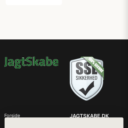
Forside
JAGTSKABE.DK
Produkter
Tlf. 78768672