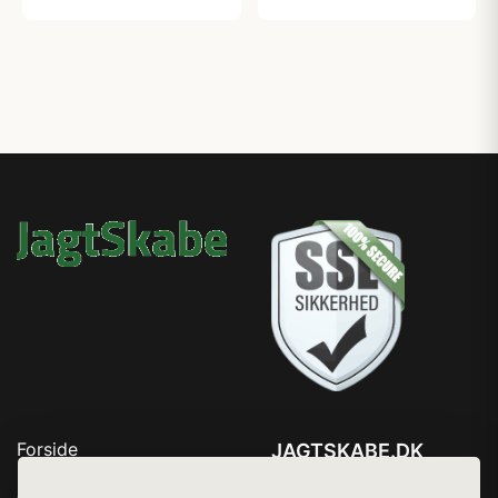
Forside
JAGTSKABE.DK
Produkter
Tlf. 78768672