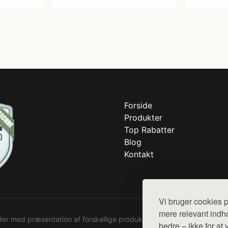
Forside
Produkter
Top Rabatter
Blog
Kontakt
Vi bruger cookies p
mere relevant indho
r med præsentation af forskellige produkter fra diverse webshops. De
bedre – ikke for at 