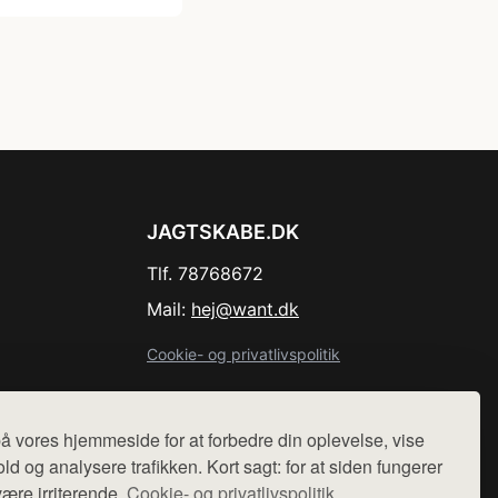
JAGTSKABE.DK
Tlf. 78768672
Mail:
hej@want.dk
Cookie- og privatlivspolitik
å vores hjemmeside for at forbedre din oplevelse, vise
ld og analysere trafikken. Kort sagt: for at siden fungerer
r sælges ikke varer fra denne side - vi henviser til de shops,
være irriterende.
Cookie- og privatlivspolitik.