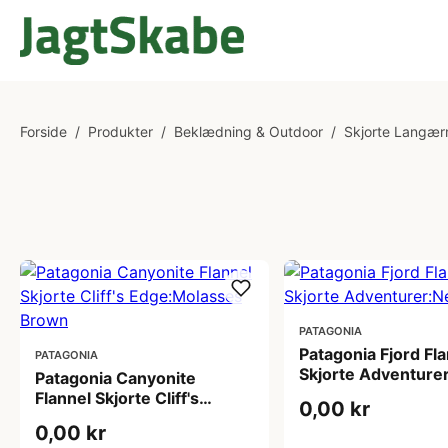
Forside
/
Produkter
/
Beklædning & Outdoor
/
Skjorte Langæ
PATAGONIA
Patagonia Fjord Fl
PATAGONIA
Skjorte Adventure
Patagonia Canyonite
Navy
Flannel Skjorte Cliff's
0,00 kr
Edge:Molasses Brown
0,00 kr