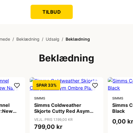
TILBUD
rmede
/
Beklædning
/
Udsalg
/
Beklædning
Beklædning
SPAR 33%
SIMMS
SIMMS
annel
Simms Coldweather
Simms Co
r:New
Skjorte Cutty Red Asym
Black
Ombre Plaid
VEJL. PRIS 1.199,00 KR
0,00 k
799,00 kr