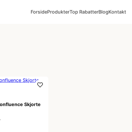
Forside
Produkter
Top Rabatter
Blog
Kontakt
nfluence Skjorte
r