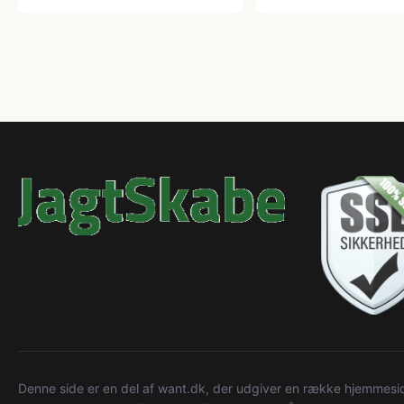
Denne side er en del af want.dk, der udgiver en række hjemmeside