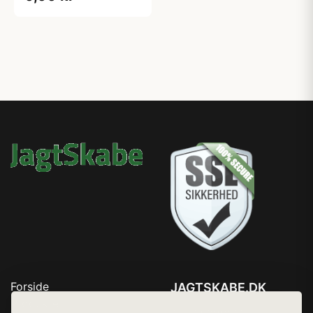
Forside
JAGTSKABE.DK
Produkter