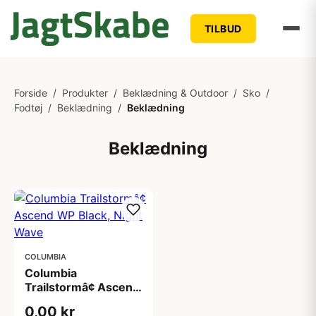
TILBUD
Forside
/
Produkter
/
Beklædning & Outdoor
/
Sko
/
Fodtøj
/
Beklædning
/
Beklædning
Beklædning
COLUMBIA
Columbia
Trailstormâ¢ Ascend
WP Black, Night
0,00 kr
Wave