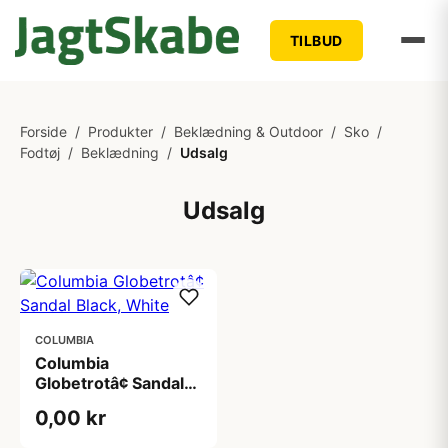
TILBUD
Forside
/
Produkter
/
Beklædning & Outdoor
/
Sko
/
Fodtøj
/
Beklædning
/
Udsalg
Udsalg
COLUMBIA
Columbia
Globetrotâ¢ Sandal
Black, White
0,00 kr