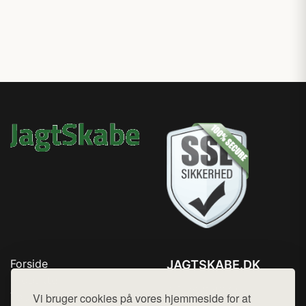
Forside
JAGTSKABE.DK
Produkter
Tlf. 78768672
Top Rabatter
Vi bruger cookies på vores hjemmeside for at