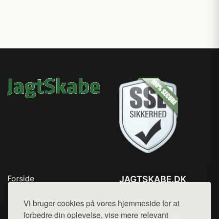
Forside
JAGTSKABE.DK
Produkter
Tlf. 78768672
Top Rabatter
Vi bruger cookies på vores hjemmeside for at
Mail:
hej@want.dk
Blog
forbedre din oplevelse, vise mere relevant