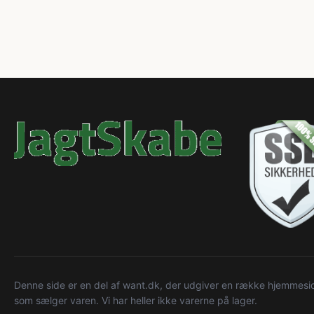
Denne side er en del af want.dk, der udgiver en række hjemmeside
som sælger varen. Vi har heller ikke varerne på lager.