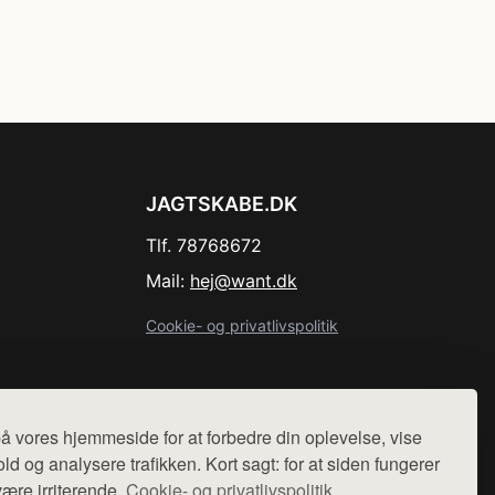
JAGTSKABE.DK
Tlf. 78768672
Mail:
hej@want.dk
Cookie- og privatlivspolitik
å vores hjemmeside for at forbedre din oplevelse, vise
r sælges ikke varer fra denne side - vi henviser til de shops,
ld og analysere trafikken. Kort sagt: for at siden fungerer
være irriterende.
Cookie- og privatlivspolitik.