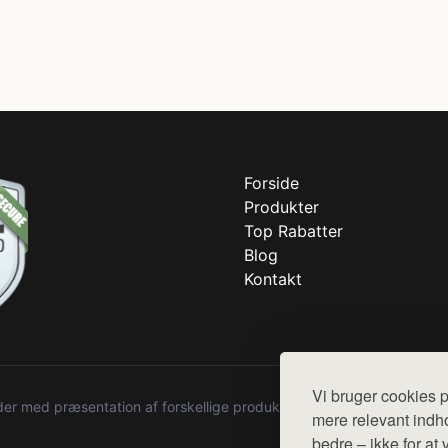
Forside
Produkter
Top Rabatter
Blog
Kontakt
Vi bruger cookies p
r med præsentation af forskellige produkter fra diverse webshops. De
mere relevant indho
bedre – ikke for at 