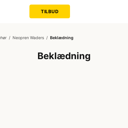
TILBUD
ehør
/
Neopren Waders
/
Beklædning
Beklædning