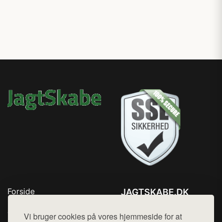
Forside
JAGTSKABE.DK
Produkter
Tlf. 78768672
Top Rabatter
Vi bruger cookies på vores hjemmeside for at