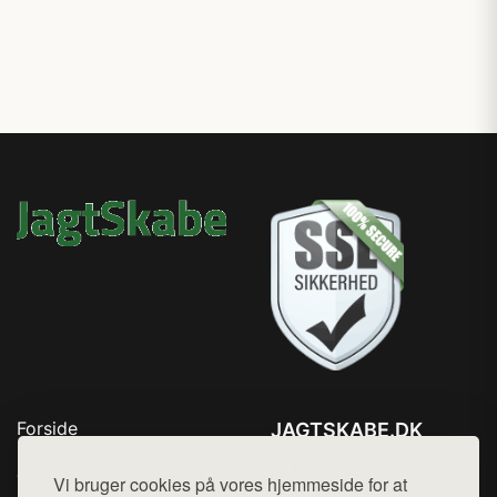
Forside
JAGTSKABE.DK
Produkter
Tlf. 78768672
Top Rabatter
Vi bruger cookies på vores hjemmeside for at