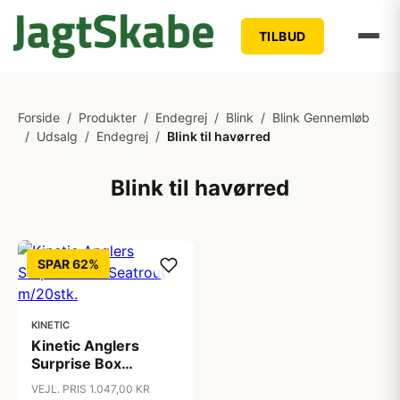
TILBUD
Forside
/
Produkter
/
Endegrej
/
Blink
/
Blink Gennemløb
/
Udsalg
/
Endegrej
/
Blink til havørred
Blink til havørred
SPAR 62%
KINETIC
Kinetic Anglers
Surprise Box
Seatrout m/20stk.
VEJL. PRIS 1.047,00 KR