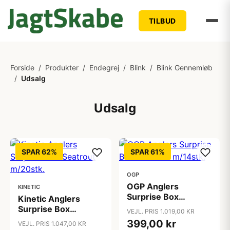
TILBUD
Forside
/
Produkter
/
Endegrej
/
Blink
/
Blink Gennemløb
/
Udsalg
Udsalg
SPAR 62%
SPAR 61%
OGP
OGP Anglers
KINETIC
Surprise Box
Kinetic Anglers
Seatrout m/14stk.
Surprise Box
VEJL. PRIS 1.019,00 KR
Seatrout m/20stk.
399,00 kr
VEJL. PRIS 1.047,00 KR