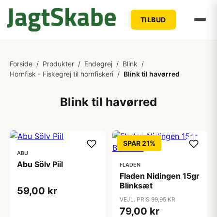
TILBUD
Forside
/
Produkter
/
Endegrej
/
Blink
/
Hornfisk - Fiskegrej til hornfiskeri
/
Blink til havørred
Blink til havørred
SPAR 21%
ABU
Abu Sölv Piil
FLADEN
Fladen Nidingen 15gr
Blinksæt
59,00 kr
VEJL. PRIS 99,95 KR
79,00 kr