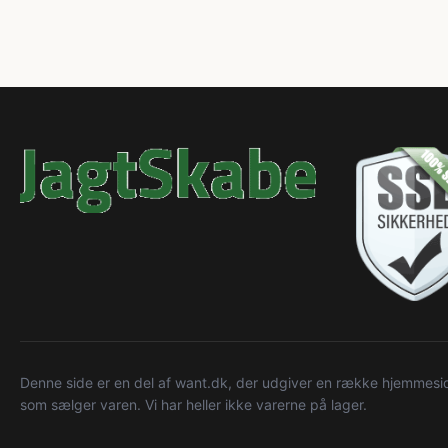
Denne side er en del af want.dk, der udgiver en række hjemmeside
som sælger varen. Vi har heller ikke varerne på lager.