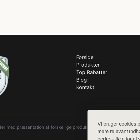
Forside
Produkter
Top Rabatter
Blog
Kontakt
Vi bruger cookies p
r med præsentation af forskellige produkter fra diverse webshops. De
mere relevant indho
bedre – ikke for at 