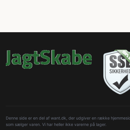
Denne side er en del af want.dk, der udgiver en række hjemmeside
som sælger varen. Vi har heller ikke varerne på lager.