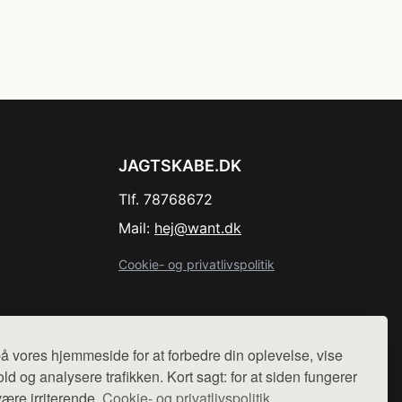
JAGTSKABE.DK
Tlf. 78768672
Mail:
hej@want.dk
Cookie- og privatlivspolitik
å vores hjemmeside for at forbedre din oplevelse, vise
r sælges ikke varer fra denne side - vi henviser til de shops,
ld og analysere trafikken. Kort sagt: for at siden fungerer
være irriterende.
Cookie- og privatlivspolitik.