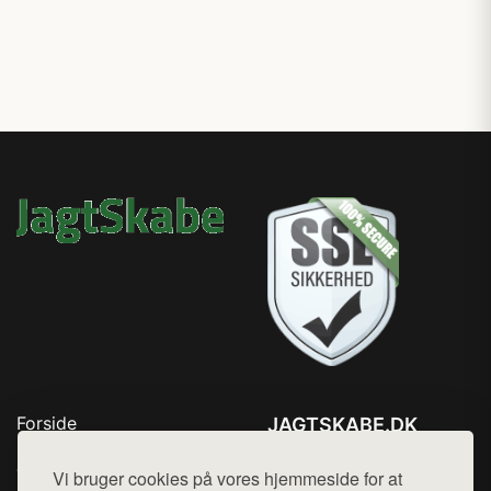
Forside
JAGTSKABE.DK
Produkter
Tlf. 78768672
Top Rabatter
Vi bruger cookies på vores hjemmeside for at