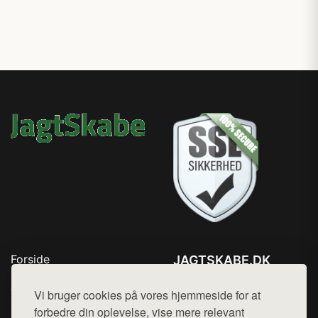
Forside
JAGTSKABE.DK
Produkter
Tlf. 78768672
Top Rabatter
Vi bruger cookies på vores hjemmeside for at
Mail:
hej@want.dk
Blog
forbedre din oplevelse, vise mere relevant