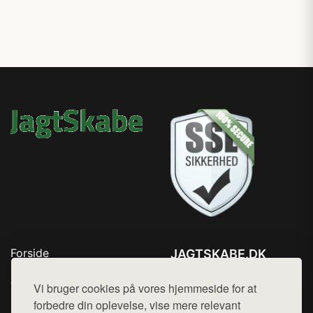
Forside
JAGTSKABE.DK
Produkter
Tlf. 78768672
Top Rabatter
Vi bruger cookies på vores hjemmeside for at
Mail:
hej@want.dk
Blog
forbedre din oplevelse, vise mere relevant