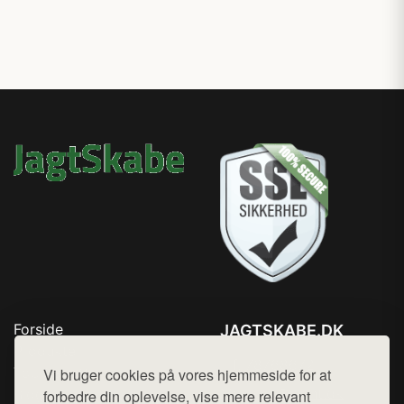
Forside
JAGTSKABE.DK
Produkter
Tlf. 78768672
Top Rabatter
Vi bruger cookies på vores hjemmeside for at
Mail:
hej@want.dk
Blog
forbedre din oplevelse, vise mere relevant