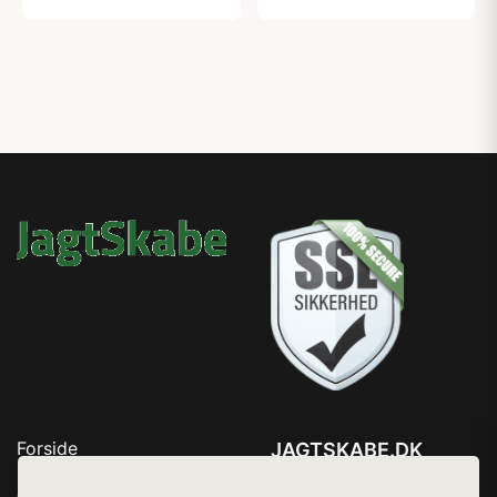
Forside
JAGTSKABE.DK
Produkter
Tlf. 78768672