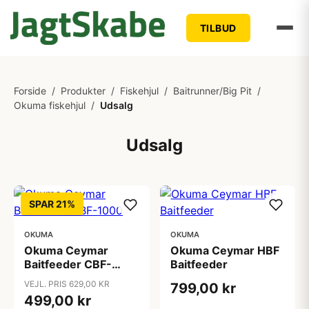
TILBUD
Forside
/
Produkter
/
Fiskehjul
/
Baitrunner/Big Pit
/
Okuma fiskehjul
/
Udsalg
Udsalg
SPAR 21%
OKUMA
OKUMA
Okuma Ceymar
Okuma Ceymar HBF
Baitfeeder CBF-
Baitfeeder
1000
VEJL. PRIS 629,00 KR
799,00 kr
499,00 kr