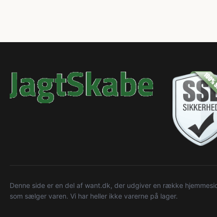
Denne side er en del af want.dk, der udgiver en række hjemmeside
som sælger varen. Vi har heller ikke varerne på lager.