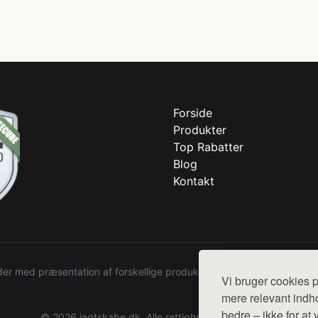
Forside
Produkter
Top Rabatter
Blog
Kontakt
r med præsentation af forskellige produkter fra diverse webshops. De
Vi bruger cookies p
mere relevant indho
bedre – ikke for at 
© 2026 jagtskabe.dk. Alle rettigheder forbeholdes.