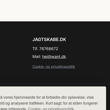
JAGTSKABE.DK
Tlf. 78768672
Mail:
hej@want.dk
Cookie- og privatlivspolitik
r sælges ikke varer fra denne side - vi henviser til de shops,
å vores hjemmeside for at forbedre din oplevelse, vise
ld og analysere trafikken. Kort sagt: for at siden fungerer
være irriterende.
Cookie- og privatlivspolitik.