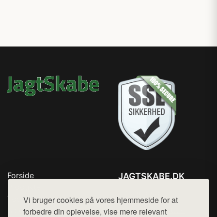
Forside
JAGTSKABE.DK
Produkter
Tlf. 78768672
Top Rabatter
Vi bruger cookies på vores hjemmeside for at
Mail:
hej@want.dk
Blog
forbedre din oplevelse, vise mere relevant