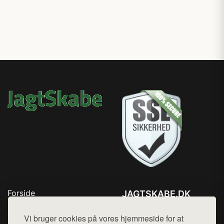
Forside
JAGTSKABE.DK
Produkter
Tlf. 78768672
Top Rabatter
Vi bruger cookies på vores hjemmeside for at