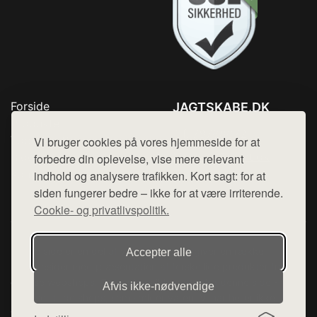
Forside
JAGTSKABE.DK
Produkter
Tlf. 78768672
Top Rabatter
Vi bruger cookies på vores hjemmeside for at
Mail:
hej@want.dk
Blog
forbedre din oplevelse, vise mere relevant
Kontakt
indhold og analysere trafikken. Kort sagt: for at
Cookie- og privatlivspolitik
siden fungerer bedre – ikke for at være irriterende.
Cookie- og privatlivspolitik.
Denne side er en del af want.dk, der udgiver en række
Accepter alle
hjemmesider med præsentation af forskellige produkter fra
diverse webshops. Der sælges ikke varer fra denne side - vi
Afvis ikke‑nødvendige
henviser til de shops, som sælger varen. Vi har heller ikke
varerne på lager.