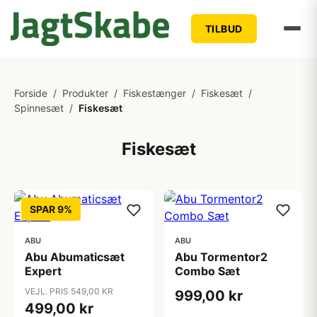
TILBUD
Forside
/
Produkter
/
Fiskestænger
/
Fiskesæt
/
Spinnesæt
/
Fiskesæt
Fiskesæt
SPAR 9%
ABU
ABU
Abu Abumaticsæt
Abu Tormentor2
Expert
Combo Sæt
VEJL. PRIS 549,00 KR
999,00 kr
499,00 kr