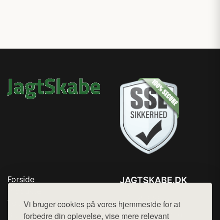
Forside
JAGTSKABE.DK
Produkter
Tlf. 78768672
Top Rabatter
Vi bruger cookies på vores hjemmeside for at
Mail:
hej@want.dk
Blog
forbedre din oplevelse, vise mere relevant