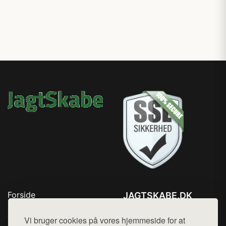
Forside
JAGTSKABE.DK
Produkter
Tlf. 78768672
Top Rabatter
Vi bruger cookies på vores hjemmeside for at