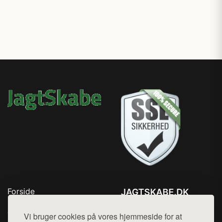
Forside
JAGTSKABE.DK
Produkter
Tlf. 78768672
Top Rabatter
Vi bruger cookies på vores hjemmeside for at