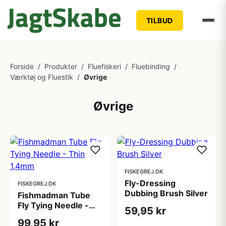
TILBUD
Forside
/
Produkter
/
Fluefiskeri
/
Fluebinding
/
Værktøj og Fluestik
/
Øvrige
Øvrige
FISKEGREJ.DK
Fly-Dressing
FISKEGREJ.DK
Dubbing Brush Silver
Fishmadman Tube
Fly Tying Needle -
59,95 kr
Thin 1,4mm
99,95 kr