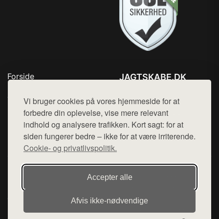
Forside
JAGTSKABE.DK
Produkter
Tlf. 78768672
Top Rabatter
Vi bruger cookies på vores hjemmeside for at
Mail:
hej@want.dk
Blog
forbedre din oplevelse, vise mere relevant
Kontakt
indhold og analysere trafikken. Kort sagt: for at
Cookie- og privatlivspolitik
siden fungerer bedre – ikke for at være irriterende.
Cookie- og privatlivspolitik.
Denne side er en del af want.dk, der udgiver en række
Accepter alle
hjemmesider med præsentation af forskellige produkter fra
diverse webshops. Der sælges ikke varer fra denne side - vi
Afvis ikke‑nødvendige
henviser til de shops, som sælger varen. Vi har heller ikke