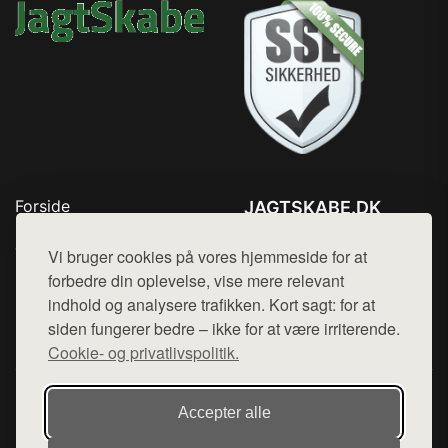
Forside
JAGTSKABE.DK
Produkter
Tlf. 78768672
Top Rabatter
Vi bruger cookies på vores hjemmeside for at
Mail:
hej@want.dk
Blog
forbedre din oplevelse, vise mere relevant
Kontakt
indhold og analysere trafikken. Kort sagt: for at
Cookie- og privatlivspolitik
siden fungerer bedre – ikke for at være irriterende.
Cookie- og privatlivspolitik.
Denne side er en del af want.dk, der udgiver en række
Accepter alle
hjemmesider med præsentation af forskellige produkter fra