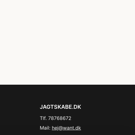
JAGTSKABE.DK
Tlf. 78768672
Mail:
hej@want.dk