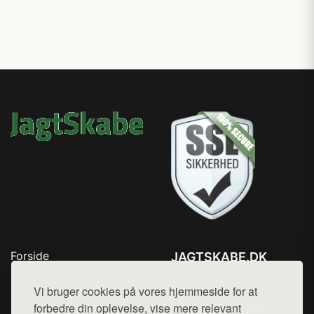
Forside
JAGTSKABE.DK
Produkter
Tlf. 78768672
Top Rabatter
Vi bruger cookies på vores hjemmeside for at
Mail:
hej@want.dk
Blog
forbedre din oplevelse, vise mere relevant