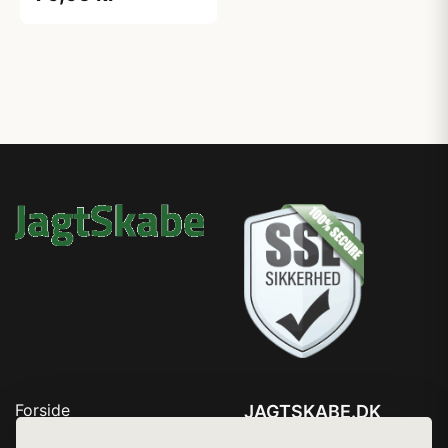
Forside
JAGTSKABE.DK
Produkter