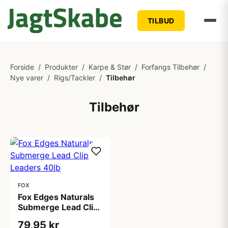
TILBUD
Forside
/
Produkter
/
Karpe & Stør
/
Forfangs Tilbehør
/
Nye varer
/
Rigs/Tackler
/
Tilbehør
Tilbehør
FOX
Fox Edges Naturals
Submerge Lead Clip
Leaders 40lb
79,95 kr