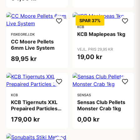
SPAR 37%
KCB
KCB Maplepeas 1kg
FISKEGREJ.DK
CC Moore Pellets
6mm Live System
VEJL. PRIS 29,95 KR
19,00 kr
89,95 kr
KCB
SENSAS
KCB Tigernuts XXL
Sensas Club Pellets
Prepaired Particles
Monster Crab 1kg
3L
179,00 kr
0,00 kr