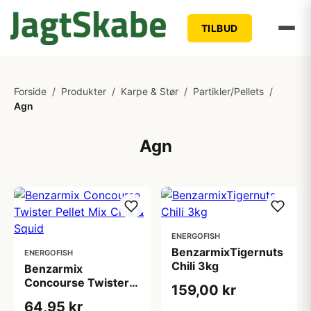
TILBUD
Forside
/
Produkter
/
Karpe & Stør
/
Partikler/Pellets
/
Agn
Agn
ENERGOFISH
BenzarmixTigernuts
ENERGOFISH
Chili 3kg
Benzarmix
Concourse Twister
159,00 kr
Pellet Mix Chili &
64,95 kr
Squid