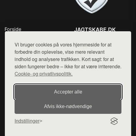
Forside
JAGTSKABE.DK
Produkter
Tlf. 78768672
Top Rabatter
Vi bruger cookies på vores hjemmeside for at
Mail:
hej@want.dk
Blog
forbedre din oplevelse, vise mere relevant
Kontakt
indhold og analysere trafikken. Kort sagt: for at
Cookie- og privatlivspolitik
siden fungerer bedre – ikke for at være irriterende.
Cookie- og privatlivspolitik.
Denne side er en del af want.dk, der udgiver en række
Accepter alle
hjemmesider med præsentation af forskellige produkter fra
diverse webshops. Der sælges ikke varer fra denne side - vi
Afvis ikke‑nødvendige
henviser til de shops, som sælger varen. Vi har heller ikke
varerne på lager.
Indstillinger
© 2026 jagtskabe.dk. Alle rettigheder forbeholdes.