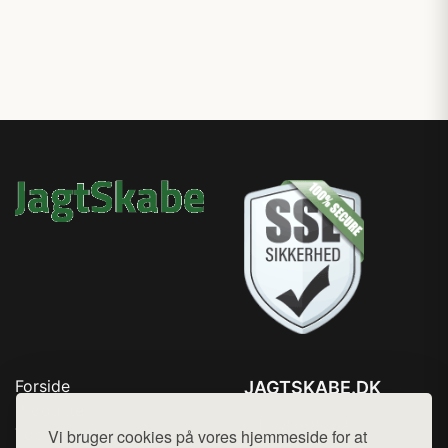
Forside
JAGTSKABE.DK
Produkter
Tlf. 78768672
Top Rabatter
Vi bruger cookies på vores hjemmeside for at