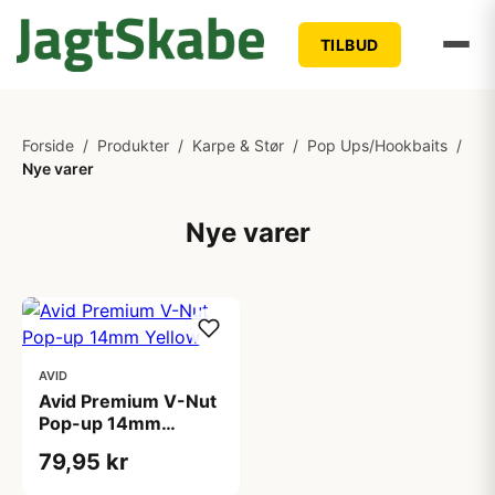
TILBUD
Forside
/
Produkter
/
Karpe & Stør
/
Pop Ups/Hookbaits
/
Nye varer
Nye varer
AVID
Avid Premium V-Nut
Pop-up 14mm
Yellow
79,95 kr