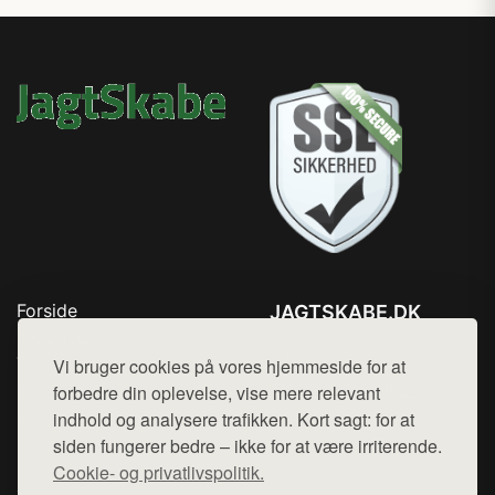
Forside
JAGTSKABE.DK
Produkter
Tlf. 78768672
Top Rabatter
Vi bruger cookies på vores hjemmeside for at
Mail:
hej@want.dk
Blog
forbedre din oplevelse, vise mere relevant
Kontakt
indhold og analysere trafikken. Kort sagt: for at
Cookie- og privatlivspolitik
siden fungerer bedre – ikke for at være irriterende.
Cookie- og privatlivspolitik.