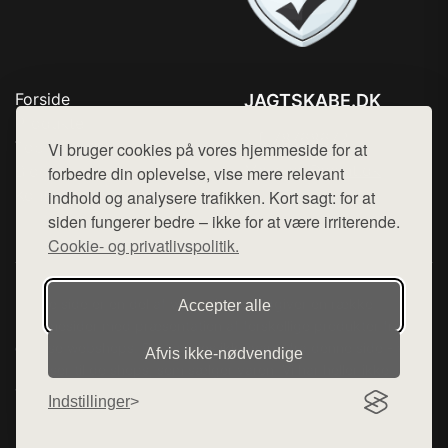
Forside
JAGTSKABE.DK
Produkter
Tlf. 78768672
Top Rabatter
Vi bruger cookies på vores hjemmeside for at
Mail:
hej@want.dk
Blog
forbedre din oplevelse, vise mere relevant
Kontakt
indhold og analysere trafikken. Kort sagt: for at
Cookie- og privatlivspolitik
siden fungerer bedre – ikke for at være irriterende.
Cookie- og privatlivspolitik.
Denne side er en del af want.dk, der udgiver en række
Accepter alle
hjemmesider med præsentation af forskellige produkter fra
diverse webshops. Der sælges ikke varer fra denne side - vi
Afvis ikke‑nødvendige
henviser til de shops, som sælger varen. Vi har heller ikke
varerne på lager.
Indstillinger
© 2026 jagtskabe.dk. Alle rettigheder forbeholdes.