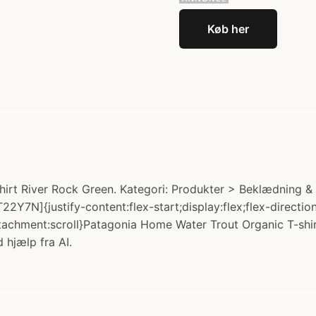
Køb her
irt River Rock Green. Kategori: Produkter > Beklædning &
22Y7N]{justify-content:flex-start;display:flex;flex-direct
achment:scroll}Patagonia Home Water Trout Organic T-shir
 hjælp fra AI.