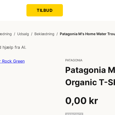
TILBUD
ædning
/
Udsalg
/
Beklædning
/
Patagonia M's Home Water Trout
 hjælp fra AI.
PATAGONIA
Patagonia M
Organic T-Sh
0,00 kr