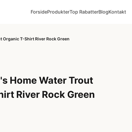
Forside
Produkter
Top Rabatter
Blog
Kontakt
 Organic T-Shirt River Rock Green
's Home Water Trout
irt River Rock Green