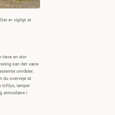
et er vigtigt at
n have en stor
ysning kan det være
 bestemte områder.
n du overveje at
 loftlys, lamper
ig atmosfære i