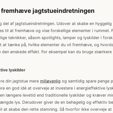
at fremhæve jagtstueindretningen
ig del af jagtstueindretningen. Udover at skabe en hyggeli
s til at fremhæve og vise forskellige elementer i rummet. 
ige teknikker, såsom spotlights, lamper og lyskilder i forsk
igt at tænke på, hvilke elementer du vil fremhæve, og hvor
 den ønskede effekt. For eksempel kan du bruge stærkere l
ive lyskilder
øre din jagtstue mere
miljøvenlig
og samtidig spare penge p
re en god idé at overveje at investere i energieffektive lysk
 en længere levetid end traditionelle lyskilder og kræver mi
gde lys. Derudover giver de en behagelig og effektiv be
 at skabe den rette stemning. Så hvorfor ikke overveje at s