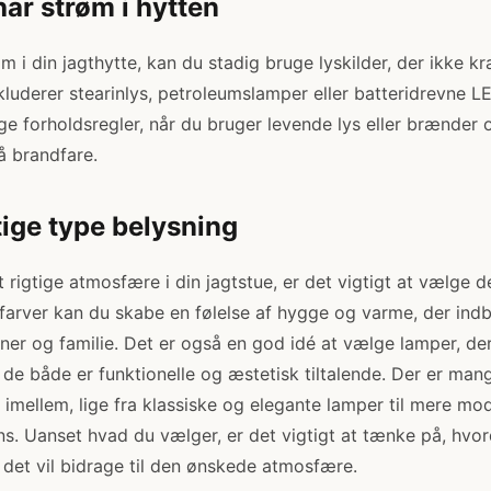
har strøm i hytten
m i din jagthytte, kan du stadig bruge lyskilder, der ikke kr
luderer stearinlys, petroleumslamper eller batteridrevne LED
e forholdsregler, når du bruger levende lys eller brænder 
å brandfare.
tige type belysning
 rigtige atmosfære i din jagtstue, er det vigtigt at vælge d
arver kan du skabe en følelse af hygge og varme, der indby
r og familie. Det er også en god idé at vælge lamper, der
å de både er funktionelle og æstetisk tiltalende. Der er man
imellem, lige fra klassiske og elegante lamper til mere mo
ns. Uanset hvad du vælger, er det vigtigt at tænke på, hvord
det vil bidrage til den ønskede atmosfære.