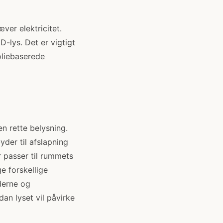
æver elektricitet.
-lys. Det er vigtigt
oliebaserede
en rette belysning.
der til afslapning
 passer til rummets
ge forskellige
derne og
an lyset vil påvirke