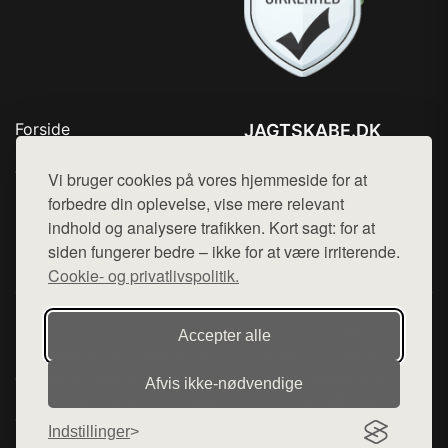
Forside
JAGTSKABE.DK
Produkter
Tlf. 78768672
Top Rabatter
Vi bruger cookies på vores hjemmeside for at
Mail:
hej@want.dk
Blog
forbedre din oplevelse, vise mere relevant
Kontakt
indhold og analysere trafikken. Kort sagt: for at
Cookie- og privatlivspolitik
siden fungerer bedre – ikke for at være irriterende.
Cookie- og privatlivspolitik.
Denne side er en del af want.dk, der udgiver en række
Accepter alle
hjemmesider med præsentation af forskellige produkter fra
diverse webshops. Der sælges ikke varer fra denne side - vi
Afvis ikke‑nødvendige
henviser til de shops, som sælger varen. Vi har heller ikke
varerne på lager.
Indstillinger