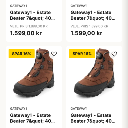
GATEWAY1
GATEWAY1
Gateway1 - Estate
Gateway1 - Estate
Beater 7&quot; 400g
Beater 7&quot; 400g
G1 Speed-Lacing
G1 Speed-Lacing
VEJL. PRIS 1.899,00 KR
VEJL. PRIS 1.899,00 KR
1.599,00 kr
1.599,00 kr
SPAR 16%
SPAR 16%
GATEWAY1
GATEWAY1
Gateway1 - Estate
Gateway1 - Estate
Beater 7&quot; 400g
Beater 7&quot; 400g
G1 Speed-Lacing
G1 Speed-Lacing