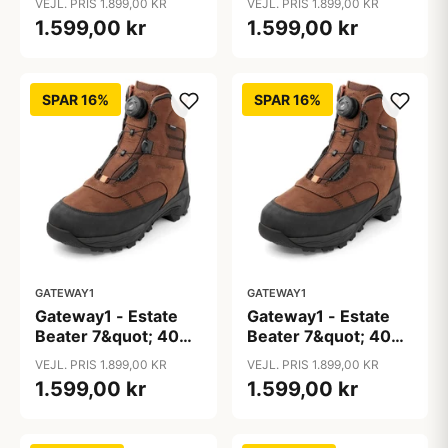
VEJL. PRIS 1.899,00 KR
VEJL. PRIS 1.899,00 KR
1.599,00 kr
1.599,00 kr
SPAR 16%
SPAR 16%
GATEWAY1
GATEWAY1
Gateway1 - Estate
Gateway1 - Estate
Beater 7&quot; 400g
Beater 7&quot; 400g
G1 Speed-Lacing
G1 Speed-Lacing
VEJL. PRIS 1.899,00 KR
VEJL. PRIS 1.899,00 KR
1.599,00 kr
1.599,00 kr