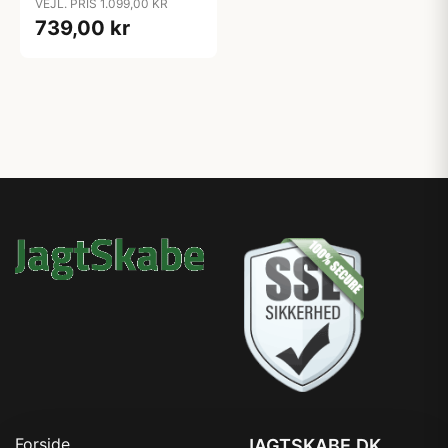
VEJL. PRIS 1.099,00 KR
739,00 kr
Forside
JAGTSKABE.DK