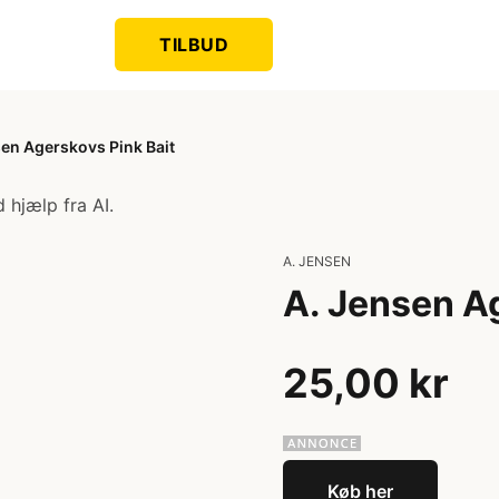
TILBUD
sen Agerskovs Pink Bait
 hjælp fra AI.
A. JENSEN
A. Jensen A
25,00 kr
Køb her