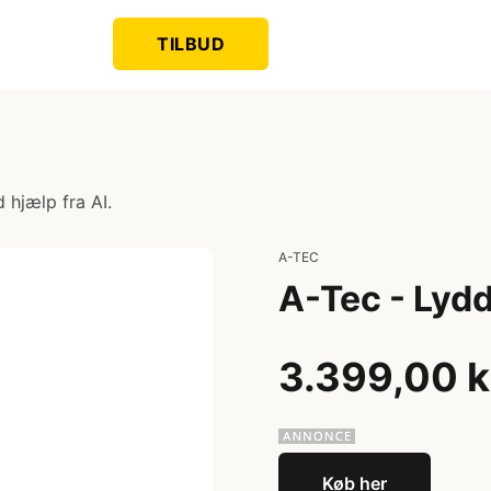
TILBUD
 hjælp fra AI.
A-TEC
A-Tec - Lyd
3.399,00 k
Køb her