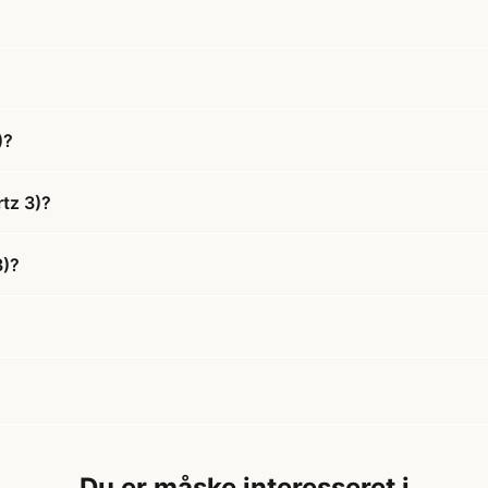
)?
tz 3)?
3)?
Du er måske interesseret i