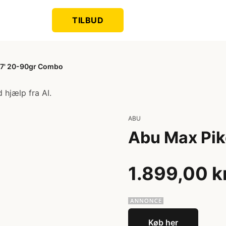
TILBUD
 7' 20-90gr Combo
 hjælp fra AI.
ABU
Abu Max Pik
1.899,00 k
Køb her