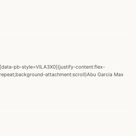
[data-pb-style=VILA3X0]{justify-content:flex-
o-repeat;background-attachment:scroll}Abu Garcia Max