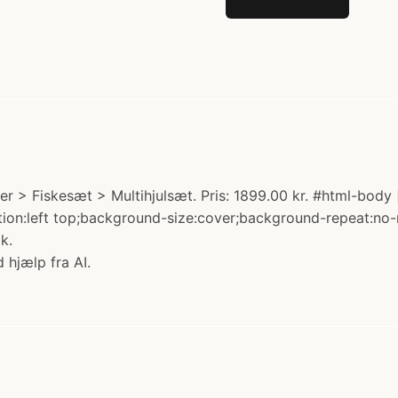
 > Fiskesæt > Multihjulsæt. Pris: 1899.00 kr. #html-body 
sition:left top;background-size:cover;background-repeat:n
k.
 hjælp fra AI.